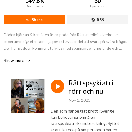
149.8K
30
Downloads
Episodes
Share
RSS
Döden hjärnan & kemisten är en podd från Rättsmedicinalverket, en 
expertmyndigheten som hjälper rättsväsendet att svara på svåra frågor. 
Den här podden kommer att fyllas med spännande, fängslande och 
engagerande samtal om bland annat dödsfallsutredningar, 
Show more >>
identifieringsarbete vid katastrofer, kemiska analyser vid 
brottsmisstanke, psykisk ohälsa och psykopati.
Rättspsykiatri
förr och nu
Nov 1, 2023
Den som har begått brott i Sverige
kan behöva genomgå en
rättspsykiatrisk undersökning. Syftet
är att ta reda på om personen har en